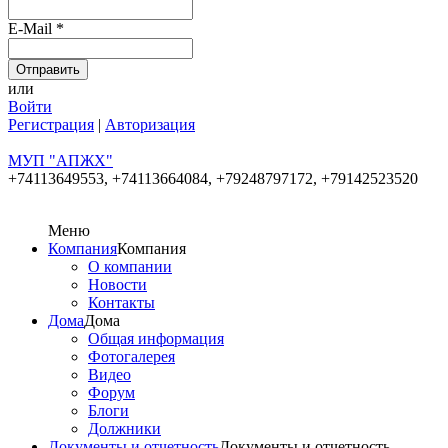
E-Mail
*
или
Войти
Регистрация
|
Авторизация
МУП "АПЖХ"
+74113649553,
+74113664084, +79248797172, +79142523520
Меню
Компания
Компания
О компании
Новости
Контакты
Дома
Дома
Общая информация
Фотогалерея
Видео
Форум
Блоги
Должники
Документы и отчетность
Документы и отчетность