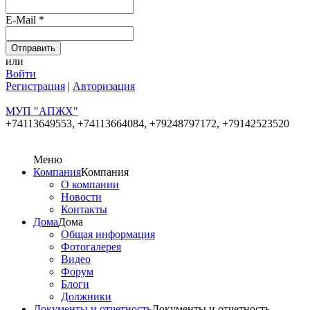
E-Mail
*
или
Войти
Регистрация
|
Авторизация
МУП "АПЖХ"
+74113649553,
+74113664084, +79248797172, +79142523520
Меню
Компания
Компания
О компании
Новости
Контакты
Дома
Дома
Общая информация
Фотогалерея
Видео
Форум
Блоги
Должники
Документы и отчетность
Документы и отчетность