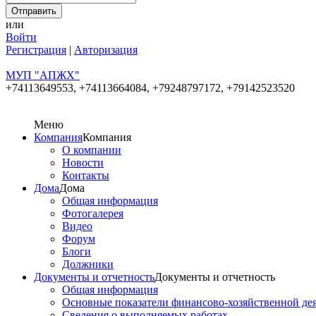
или
Войти
Регистрация
|
Авторизация
МУП "АПЖХ"
+74113649553,
+74113664084, +79248797172, +79142523520
Меню
Компания
Компания
О компании
Новости
Контакты
Дома
Дома
Общая информация
Фотогалерея
Видео
Форум
Блоги
Должники
Документы и отчетность
Документы и отчетность
Общая информация
Основные показатели финансово-хозяйственной де
Сведения о выполняемых работах