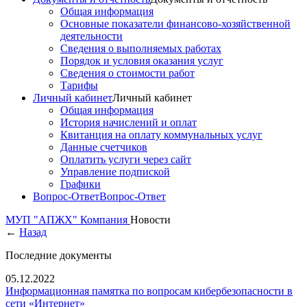
Общая информация
Основные показатели финансово-хозяйственной
деятельности
Сведения о выполняемых работах
Порядок и условия оказания услуг
Сведения о стоимости работ
Тарифы
Личный кабинет
Личный кабинет
Общая информация
История начислений и оплат
Квитанция на оплату коммунальных услуг
Данные счетчиков
Оплатить услуги через сайт
Управление подпиской
Графики
Вопрос-Ответ
Вопрос-Ответ
МУП "АПЖХ"
Компания
Новости
←
Назад
Последние документы
05.12.2022
Информационная памятка по вопросам кибербезопасности в
сети «Интернет»