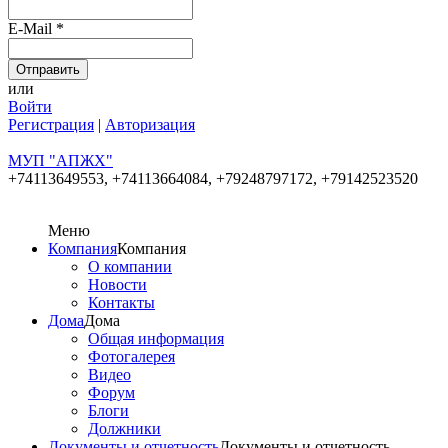
E-Mail
*
или
Войти
Регистрация
|
Авторизация
МУП "АПЖХ"
+74113649553,
+74113664084, +79248797172, +79142523520
Меню
Компания
Компания
О компании
Новости
Контакты
Дома
Дома
Общая информация
Фотогалерея
Видео
Форум
Блоги
Должники
Документы и отчетность
Документы и отчетность