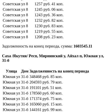
Советская ул
8
1257
руб.
41
коп.
Советская ул
8
1245
руб.
06
коп.
Советская ул
8
1243
руб.
36
коп.
Советская ул
8
1232
руб.
82
коп.
Советская ул
8
1230
руб.
83
коп.
Советская ул
8
1219
руб.
55
коп.
Советская ул
8
1208
руб.
23
коп.
Задолженность на конец периода, сумма:
1603545.11
Саха /Якутия/ Респ, Мирнинский у, Айхал п, Южная ул,
31-б
Улица
Дом
Задолженность на конец периода
Южная ул
31-б
348468
руб.
85
коп.
Южная ул
31-б
204593
руб.
79
коп.
Южная ул
31-б
191101
руб.
51
коп.
Южная ул
31-б
178560
руб.
60
коп.
Южная ул
31-б
171374
руб.
75
коп.
Южная ул
31-б
165060
руб.
15
коп.
Южная ул
31-б
144161
руб.
99
коп.