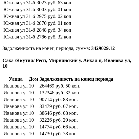
Южная ул
31-б
3023
руб.
63
коп.
Южная ул
31-б
3003
руб.
01
коп.
Южная ул
31-б
2975
руб.
02
коп.
Южная ул
31-б
2870
руб.
01
коп.
Южная ул
31-б
2848
руб.
34
коп.
Южная ул
31-б
2786
руб.
32
коп.
Задолженность на конец периода, сумма:
3429029.12
Саха /Якутия/ Респ, Мирнинский у, Айхал п, Иванова ул,
10
Улица
Дом
Задолженность на конец периода
Иванова ул
10
264469
руб.
50
коп.
Иванова ул
10
132346
руб.
32
коп.
Иванова ул
10
90714
руб.
83
коп.
Иванова ул
10
83479
руб.
67
коп.
Иванова ул
10
38646
руб.
08
коп.
Иванова ул
10
32226
руб.
29
коп.
Иванова ул
10
14774
руб.
66
коп.
Иванова ул
10
14730
руб.
78
коп.