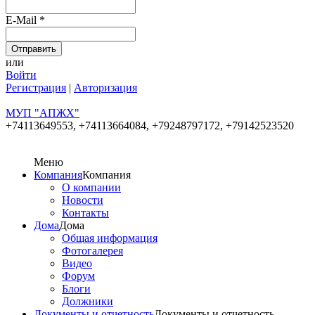
E-Mail
*
или
Войти
Регистрация
|
Авторизация
МУП "АПЖХ"
+74113649553,
+74113664084, +79248797172, +79142523520
Меню
Компания
Компания
О компании
Новости
Контакты
Дома
Дома
Общая информация
Фотогалерея
Видео
Форум
Блоги
Должники
Документы и отчетность
Документы и отчетность