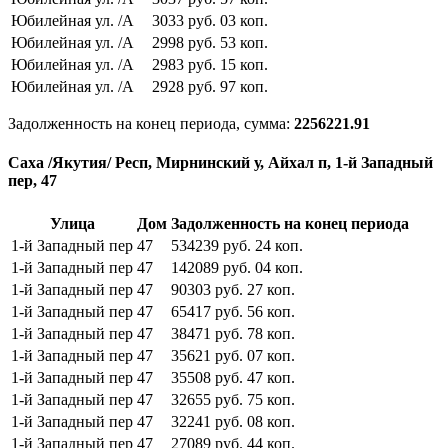
Юбилейная ул.
/А
3033
руб.
03
коп.
Юбилейная ул.
/А
2998
руб.
53
коп.
Юбилейная ул.
/А
2983
руб.
15
коп.
Юбилейная ул.
/А
2928
руб.
97
коп.
Задолженность на конец периода, сумма:
2256221.91
Саха /Якутия/ Респ, Мирнинский у, Айхал п, 1-й Западный
пер, 47
Улица
Дом
Задолженность на конец периода
1-й Западный пер
47
534239
руб.
24
коп.
1-й Западный пер
47
142089
руб.
04
коп.
1-й Западный пер
47
90303
руб.
27
коп.
1-й Западный пер
47
65417
руб.
56
коп.
1-й Западный пер
47
38471
руб.
78
коп.
1-й Западный пер
47
35621
руб.
07
коп.
1-й Западный пер
47
35508
руб.
47
коп.
1-й Западный пер
47
32655
руб.
75
коп.
1-й Западный пер
47
32241
руб.
08
коп.
1-й Западный пер
47
27089
руб.
44
коп.