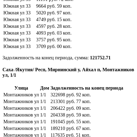
Южная ул
33
9664
руб.
59
коп.
Южная ул
33
5020
руб.
97
коп.
Южная ул
33
4749
руб.
15
коп.
Южная ул
33
4597
руб.
28
коп.
Южная ул
33
4093
руб.
03
коп.
Южная ул
33
3757
руб.
95
коп.
Южная ул
33
3709
руб.
00
коп.
Задолженность на конец периода, сумма:
121752.71
Саха /Якутия/ Респ, Мирнинский у, Айхал п, Монтажников
ул, 1/1
Улица
Дом
Задолженность на конец периода
Монтажников ул
1/1
322698
руб.
92
коп.
Монтажников ул
1/1
213301
руб.
77
коп.
Монтажников ул
1/1
206422
руб.
09
коп.
Монтажников ул
1/1
204338
руб.
59
коп.
Монтажников ул
1/1
191045
руб.
55
коп.
Монтажников ул
1/1
189210
руб.
67
коп.
Монтажников ул
1/1
117635
руб.
51
коп.