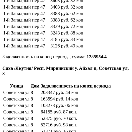
1-й Западный пер
47
3403
руб.
32
коп.
1-й Западный пер
47
3403
руб.
32
коп.
1-й Западный пер
47
3388
руб.
62
коп.
1-й Западный пер
47
3388
руб.
62
коп.
1-й Западный пер
47
3339
руб.
72
коп.
1-й Западный пер
47
3243
руб.
88
коп.
1-й Западный пер
47
3185
руб.
33
коп.
1-й Западный пер
47
3126
руб.
49
коп.
Задолженность на конец периода, сумма:
1285954.4
Саха /Якутия/ Респ, Мирнинский у, Айхал п, Советская ул,
8
Улица
Дом
Задолженность на конец периода
Советская ул
8
203347
руб.
44
коп.
Советская ул
8
163594
руб.
14
коп.
Советская ул
8
103278
руб.
06
коп.
Советская ул
8
64155
руб.
87
коп.
Советская ул
8
52875
руб.
70
коп.
Советская ул
8
52716
руб.
98
коп.
Советская ул
8
51871
руб.
16
коп.