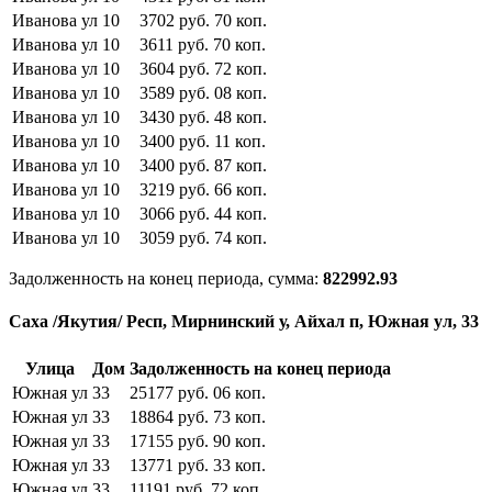
Иванова ул
10
3702
руб.
70
коп.
Иванова ул
10
3611
руб.
70
коп.
Иванова ул
10
3604
руб.
72
коп.
Иванова ул
10
3589
руб.
08
коп.
Иванова ул
10
3430
руб.
48
коп.
Иванова ул
10
3400
руб.
11
коп.
Иванова ул
10
3400
руб.
87
коп.
Иванова ул
10
3219
руб.
66
коп.
Иванова ул
10
3066
руб.
44
коп.
Иванова ул
10
3059
руб.
74
коп.
Задолженность на конец периода, сумма:
822992.93
Саха /Якутия/ Респ, Мирнинский у, Айхал п, Южная ул, 33
Улица
Дом
Задолженность на конец периода
Южная ул
33
25177
руб.
06
коп.
Южная ул
33
18864
руб.
73
коп.
Южная ул
33
17155
руб.
90
коп.
Южная ул
33
13771
руб.
33
коп.
Южная ул
33
11191
руб.
72
коп.