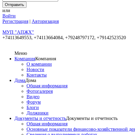
или
Войти
Регистрация
|
Авторизация
МУП "АПЖХ"
+74113649553,
+74113664084, +79248797172, +79142523520
Меню
Компания
Компания
О компании
Новости
Контакты
Дома
Дома
Общая информация
Фотогалерея
Видео
Форум
Блоги
Должники
Документы и отчетность
Документы и отчетность
Общая информация
Основные показатели финансово-хозяйственной де
Сведения о выполняемых работах