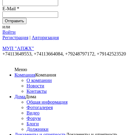
E-Mail
*
или
Войти
Регистрация
|
Авторизация
МУП "АПЖХ"
+74113649553,
+74113664084, +79248797172, +79142523520
Меню
Компания
Компания
О компании
Новости
Контакты
Дома
Дома
Общая информация
Фотогалерея
Видео
Форум
Блоги
Должники
Документы и отчетность
Документы и отчетность