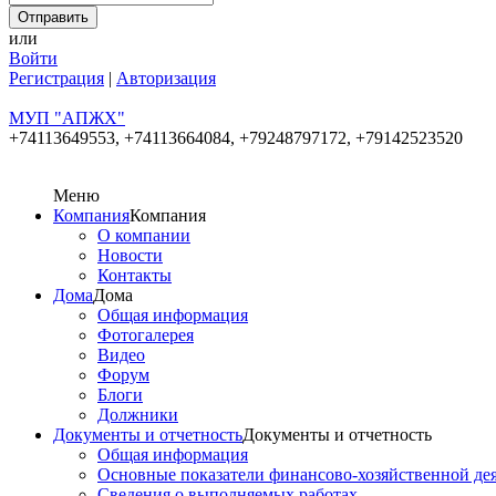
или
Войти
Регистрация
|
Авторизация
МУП "АПЖХ"
+74113649553,
+74113664084, +79248797172, +79142523520
Меню
Компания
Компания
О компании
Новости
Контакты
Дома
Дома
Общая информация
Фотогалерея
Видео
Форум
Блоги
Должники
Документы и отчетность
Документы и отчетность
Общая информация
Основные показатели финансово-хозяйственной де
Сведения о выполняемых работах