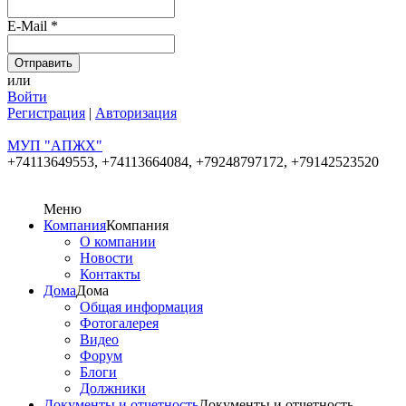
E-Mail
*
или
Войти
Регистрация
|
Авторизация
МУП "АПЖХ"
+74113649553,
+74113664084, +79248797172, +79142523520
Меню
Компания
Компания
О компании
Новости
Контакты
Дома
Дома
Общая информация
Фотогалерея
Видео
Форум
Блоги
Должники
Документы и отчетность
Документы и отчетность